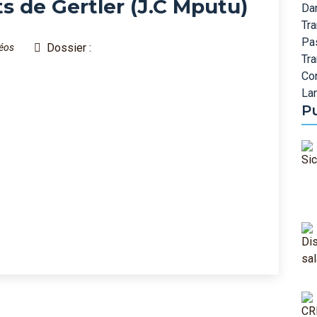
ts de Gertler (J.C Mputu)
Dan
Tra
Pa
Dossier :
éos
Tr
Co
Lan
P