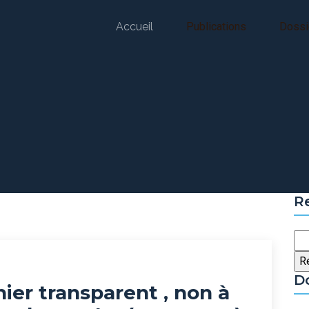
Accueil
Publications
Dossi
Vidéos
R
Re
D
ier transparent , non à