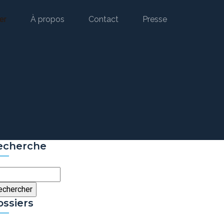
er
À propos
Contact
Presse
echerche
chercher
ossiers