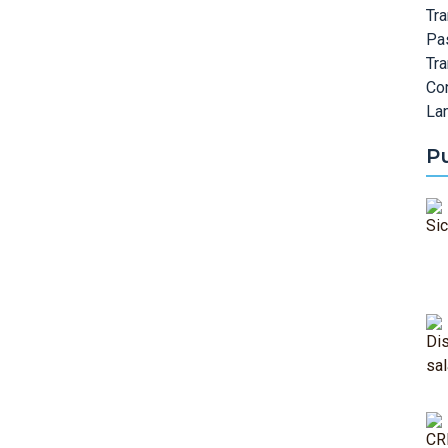
Tra
Pa
Tr
Co
Lan
P