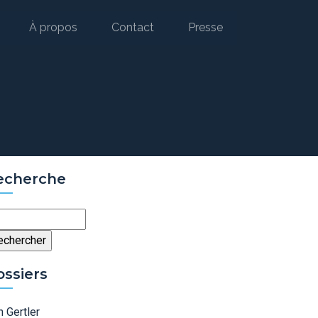
À propos
Contact
Presse
echerche
chercher
ossiers
 Gertler