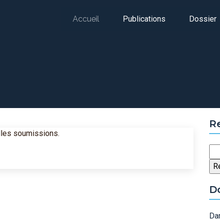
Accueil
Publications
Dossier
R
elles soumissions.
Re
D
Dan