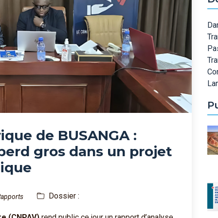
Dan
Tra
Pa
Tr
Co
Lan
P
rique de BUSANGA :
erd gros dans un projet
gique
Dossier :
apports
re (CNPAV)
rend public ce jour un rapport d’analyse