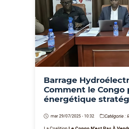
Barrage Hydroélect
Comment le Congo p
énergétique straté
Catégorie :
mar 29/07/2025 - 10:32
R
La Coalition
Le Congo N’est Pas À Vend