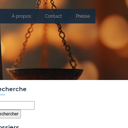
À propos
Contact
Presse
echerche
chercher
ossiers