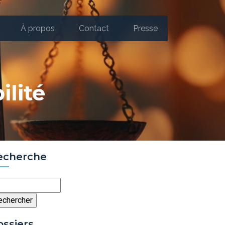
À propos
Contact
Presse
ilité
echerche
chercher
ossiers