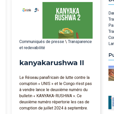
Dan
Tra
Pa
Tr
Co
Communiqués de presse
\
Transparence
Lan
et redevabilité
P
kanyakarushwa II
Le Réseau panafricain de lutte contre la
corruption « UNIS » et le Congo n’est pas
à vendre lance le deuxième numéro du
bulletin « KANYAKA-RUSHWA ». Ce
deuxième numéro répertorie les cas de
corruption de juillet 2024 à septembre.