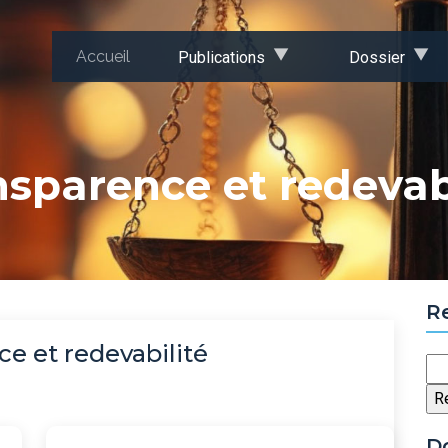
Accueil
Publications
Dossier
sparence et redevab
R
e et redevabilité
Re
D