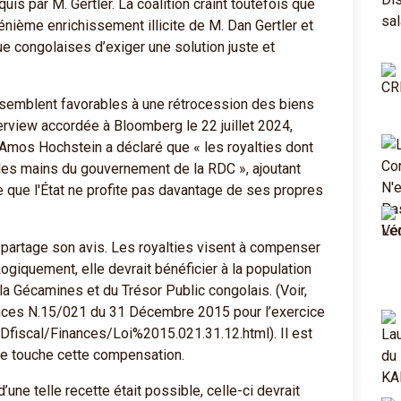
is par M. Gertler. La coalition craint toutefois que
nième enrichissement illicite de M. Dan Gertler et
e congolaises d’exiger une solution juste et
 semblent favorables à une rétrocession des biens
erview accordée à Bloomberg le 22 juillet 2024,
n Amos Hochstein a déclaré que « les royalties dont
 les mains du gouvernement de la RDC », ajoutant
de que l'État ne profite pas davantage de ses propres
 partage son avis. Les royalties visent à compenser
ogiquement, elle devrait bénéficier à la population
 la Gécamines et du Trésor Public congolais. (Voir,
nances N.15/021 du 31 Décembre 2015 pour l’exercice
Dfiscal/Finances/Loi%2015.021.31.12.html). Il est
vée touche cette compensation.
une telle recette était possible, celle-ci devrait