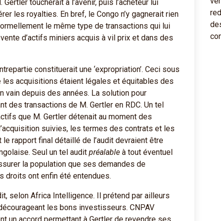
ertler toucherait à l’avenir, puis l’acheteur lui
rer les royalties. En bref, le Congo n’y gagnerait rien
t formellement le même type de transactions qui lui
vente d’actifs miniers acquis à vil prix et dans des
trepartie constituerait une ‘expropriation’. Ceci sous
les acquisitions étaient légales et équitables des
en vain depuis des années. La solution pour
nt des transactions de M. Gertler en RDC. Un tel
actifs que M. Gertler détenait au moment des
acquisition suivies, les termes des contrats et les
e rapport final détaillé de l’audit devraient être
golaise. Seul un tel audit
préalable
à tout éventuel
ssurer la population que ses demandes de
s droits ont enfin été entendues.
, selon Africa Intelligence. Il prétend par ailleurs
 décourageant les bons investisseurs. CNPAV
nt un accord permettant à Gertler de revendre ses