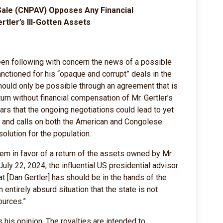
 Sale (CNPAV) Opposes Any Financial
tler’s Ill-Gotten Assets
een following with concern the news of a possible
anctioned for his “opaque and corrupt” deals in the
hould only be possible through an agreement that is
turn without financial compensation of Mr. Gertler’s
ears that the ongoing negotiations could lead to yet
ler and calls on both the American and Congolese
solution for the population.
eem in favor of a return of the assets owned by Mr.
July 22, 2024, the influential US presidential advisor
t [Dan Gertler] has should be in the hands of the
 entirely absurd situation that the state is not
ources.”
 his opinion. The royalties are intended to