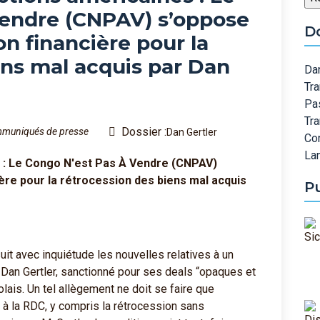
Vendre (CNPAV) s’oppose
D
n financière pour la
ens mal acquis par Dan
Dan
Tra
Pa
Tr
Dossier :
muniqués de presse
Dan Gertler
Co
Lan
 : Le Congo N'est Pas À Vendre (CNPAV)
ère pour la rétrocession des biens mal acquis
P
uit avec inquiétude les nouvelles relatives à un
Dan Gertler, sanctionné pour ses deals “opaques et
lais. Un tel allègement ne doit se faire que
à la RDC, y compris la rétrocession sans