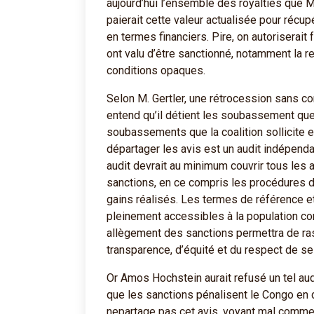
aujourd’hui l’ensemble des royalties que M. G
paierait cette valeur actualisée pour récupé
en termes financiers. Pire, on autoriserai
ont valu d’être sanctionné, notamment la re
conditions opaques.
Selon M. Gertler, une rétrocession sans con
entend qu’il détient les soubassement que 
soubassements que la coalition sollicite 
départager les avis est un audit indépenda
audit devrait au minimum couvrir tous les 
sanctions, en ce compris les procédures d’
gains réalisés. Les termes de référence et l
pleinement accessibles à la population con
allègement des sanctions permettra de ra
transparence, d’équité et du respect de se
Or Amos Hochstein aurait refusé un tel audit
que les sanctions pénalisent le Congo en
nepartage pas cet avis, voyant mal comme