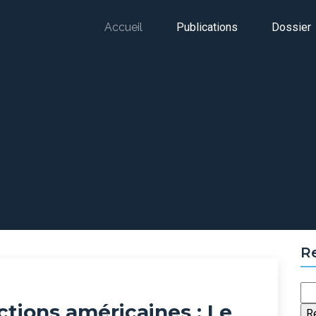
Accueil
Publications
Dossier
Communiqués de presse
Dan Gertler
R
Re
tions américaines : Le