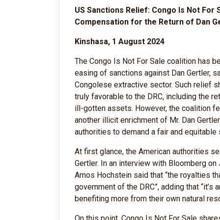
US Sanctions Relief: Congo Is Not For
Compensation for the Return of Dan Ger
Kinshasa, 1 August 2024
The Congo Is Not For Sale coalition has b
easing of sanctions against Dan Gertler, s
Congolese extractive sector. Such relief s
truly favorable to the DRC, including the re
ill-gotten assets. However, the coalition f
another illicit enrichment of Mr. Dan Gert
authorities to demand a fair and equitable 
At first glance, the American authorities s
Gertler. In an interview with Bloomberg on 
Amos Hochstein said that “the royalties tha
government of the DRC”, adding that “it’s an
benefiting more from their own natural res
On this point, Congo Is Not For Sale shares