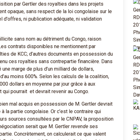
isition par Gertler des royalties dans les projets
t opaque, sans respect de la loi congolaise sur le
l d'offres, ni publication adéquate, ni validation
llicite sans nom au détriment du Congo, raison
s contrats disponibles ne mentionnent par
alties de KCC; d’autres documents en possession du
enu ces royalties sans contrepartie financière. Dans
é une marge de plus d’un milliard de dollars,
d’au moins 600%. Selon les calculs de la coalition,
.000 dollars en moyenne par jour grâce à aux
nt qui pourrait et devrait revenir au Congo.
t bien mal acquis en possession de M. Gertler devrait
à la partie congolaise. Or c’est le contraire qui
eurs sources consultées par le CNPAV, la proposition
négociation serait que M. Gertler
revende
ses
 partie. Concrètement, on calculerait ce que valent