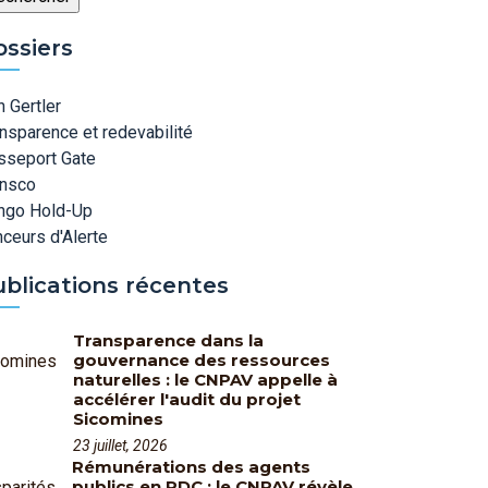
ossiers
 Gertler
nsparence et redevabilité
sseport Gate
ansco
ngo Hold-Up
ceurs d'Alerte
ublications récentes
Transparence dans la
gouvernance des ressources
naturelles : le CNPAV appelle à
accélérer l'audit du projet
Sicomines
23 juillet, 2026
Rémunérations des agents
publics en RDC : le CNPAV révèle